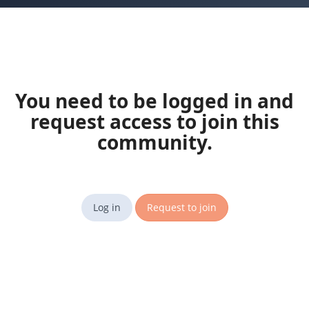
You need to be logged in and
request access to join this
community.
Log in
Request to join